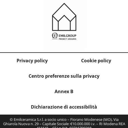
Privacy policy
Cookie policy
Centro preferenze sulla privacy
Annex B
Dichiarazione di accessibilità
© Emilceramica S.r.l. a socio unico – Fiorano Modenese (MO), Via
Ghiarola Nuova n. 29 – Capitale Sociale: €10.000.000 i.v. – RI Modena REA
411641 – CF/ p.IVA 03716700368